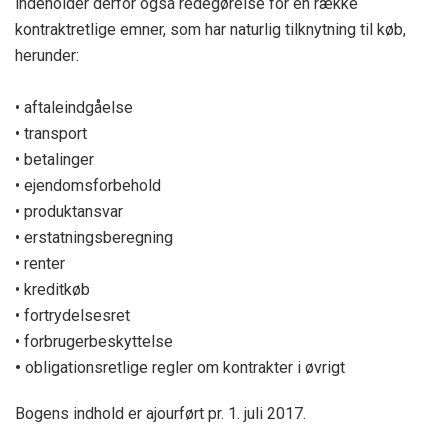
indeholder derfor også redegørelse for en række
kontraktretlige emner, som har naturlig tilknytning til køb,
herunder:
• aftaleindgåelse
• transport
• betalinger
• ejendomsforbehold
• produktansvar
• erstatningsberegning
• renter
• kreditkøb
• fortrydelsesret
• forbrugerbeskyttelse
•
obligationsretlige regler om kontrakter i øvrigt
Bogens indhold er ajourført pr. 1. juli 2017.