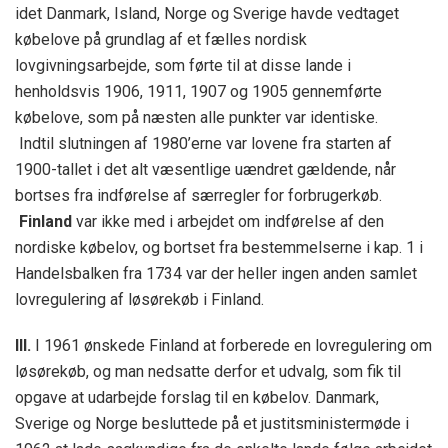
idet Danmark, Island, Norge og Sverige havde vedtaget
købelove på grundlag af et fælles nordisk
lovgivningsarbejde, som førte til at disse lande i
henholdsvis 1906, 1911, 1907 og 1905 gennemførte
købelove, som på næsten alle punkter var identiske.
Indtil slutningen af 1980’erne var lovene fra starten af
1900-tallet i det alt væsentlige uændret gældende, når
bortses fra indførelse af særregler for forbrugerkøb.
Finland
var ikke med i arbejdet om indførelse af den
nordiske købelov, og bortset fra bestemmelserne i kap. 1 i
Handelsbalken fra 1734 var der heller ingen anden samlet
lovregulering af løsørekøb i Finland.
III.
I 1961 ønskede Finland at forberede en lovregulering om
løsørekøb, og man nedsatte derfor et udvalg, som fik til
opgave at udarbejde forslag til en købelov. Danmark,
Sverige og Norge besluttede på et justitsministermøde i