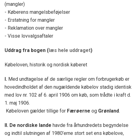
(mangler)
- Køberens mangelsbeføjelser
- Erstatning for mangler
- Reklamation over mangler
- Visse lovvalgsaftaler
Uddrag fra bogen (
læs hele uddraget
)
Købeloven, historik og nordisk køberet
I.
Med undtagelse af de særlige regler om forbrugerkøb er
hovedindholdet af den nugældende købelov stadig identisk
med lov nr. 102 af 6. april 1906 om køb, som trådte i kraft d.
1. maj 1906.
Købeloven gælder tillige for
Færøerne
og
Grønland
.
II. De nordiske lande
havde fra århundredets begyndelse
og indtil slutningen af 1980’erne stort set ens købelove,