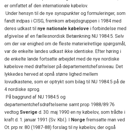
er omfattet af den internationale købelov.
Under hensyn til de nye synspunkter og formuleringer, som
fandt indpas i CISG, fremkom arbejdsgruppen i 1984 med
deres udkast til
nye nationale købelove
i forbindelse med
afgivelse af en fællesnordisk Betænkning NU 1984:5. Selv
om der var enighed om de fleste materielretlige spørgsmål,
var de enkelte landes udkast ikke identiske. Efter høring i
de enkelte lande fortsatte arbejdet med de nye nordiske
købelove med drøftelser på departementchefsniveau. Det
lykkedes herved at opnå større lighed mellem
lovudkastene, som er optrykt som bilag til NU 1984:5 på de
4 nordiske sprog.
På baggrund af NU 1984:5 og
departementchefsdrøftelserne samt prop 1988/89:76
vedtog
Sverige
d. 30. maj 1990 en ny købelov, som trådte i
kraft d. 1. januar 1991 (Sv. Kbl.). I
Norge
fremsatte man ved
Ot. prp nr. 80 (1987-88) forslag til ny købelov, der også