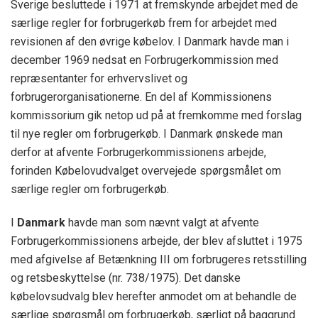
Sverige besluttede i 1971 at fremskynde arbejdet med de
særlige regler for forbrugerkøb frem for arbejdet med
revisionen af den øvrige købelov. I Danmark havde man i
december 1969 nedsat en Forbrugerkommission med
repræsentanter for erhvervslivet og
forbrugerorganisationerne. En del af Kommissionens
kommissorium gik netop ud på at fremkomme med forslag
til nye regler om forbrugerkøb. I Danmark ønskede man
derfor at afvente Forbrugerkommissionens arbejde,
forinden Købelovudvalget overvejede spørgsmålet om
særlige regler om forbrugerkøb.
I
Danmark
havde man som nævnt valgt at afvente
Forbrugerkommissionens arbejde, der blev afsluttet i 1975
med afgivelse af Betænkning III om forbrugeres retsstilling
og retsbeskyttelse (nr. 738/1975). Det danske
købelovsudvalg blev herefter anmodet om at behandle de
særlige spørgsmål om forbrugerkøb, særligt på baggrund