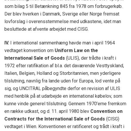
som bilag 5 til Betænkning 845 fra 1978 om forbrugerkøb.
Der blev hverken i Danmark, Sverige eller Norge fremsat
lovforslag i overensstemmelse med udkastene, idet man
besluttede at afvente arbejdet med CISG.
IV.
I international sammenhæng havde man i april 1964
vedtaget konvention om
Uniform Law on the
International Sale of Goods
(ULIS), der trådte i kraft i
1972 efter ratifikation af bl.a. det daværende Vesttyskland,
Italien, Belgien, Holland og Storbritannien, men yderligere
tilslutning, navnlig fra lande uden for Europa, lod vente på
sig, og UNCITRAL påbegyndte derfor en revision af ULIS
med henblik på at udarbejde en international købelov, som
kunne vinde generel tilslutning. Gennem 1970’erne fremkom
en række udkast, og d. 11. april 1980 blev
Convention on
Contracts for the International Sale of Goods
(CISG)
vedtaget i Wien. Konventionen er ratificeret og trådt i kraft i