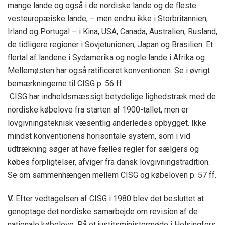
mange lande og også i de nordiske lande og de fleste
vesteuropæiske lande, – men endnu ikke i Storbritannien,
Irland og Portugal – i Kina, USA, Canada, Australien, Rusland,
de tidligere regioner i Sovjetunionen, Japan og Brasilien. Et
flertal af landene i Sydamerika og nogle lande i Afrika og
Mellemøsten har også ratificeret konventionen. Se i øvrigt
bemærkningerne til CISG p. 56 ff.
CISG har indholdsmæssigt betydelige lighedstræk med de
nordiske købelove fra starten af 1900-tallet, men er
lovgivningsteknisk væsentlig anderledes opbygget. Ikke
mindst konventionens horisontale system, som i vid
udtrækning søger at have fælles regler for sælgers og
købes forpligtelser, afviger fra dansk lovgivningstradition.
Se om sammenhængen mellem CISG og købeloven p. 57 ff.
V.
Efter vedtagelsen af CISG i 1980 blev det besluttet at
genoptage det nordiske samarbejde om revision af de
nationale købelove. På et justitsministermøde i Helsingfors