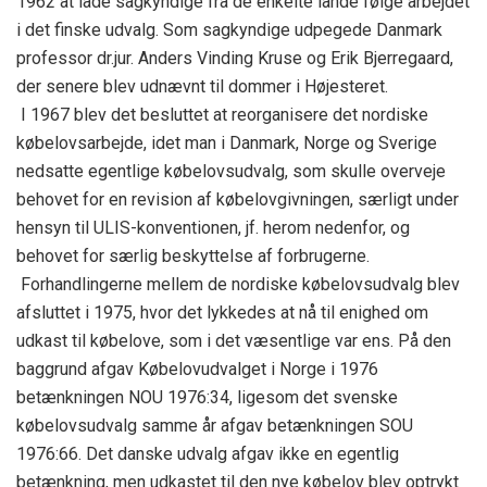
1962 at lade sagkyndige fra de enkelte lande følge arbejdet
i det finske udvalg. Som sagkyndige udpegede Danmark
professor dr.jur. Anders Vinding Kruse og Erik Bjerregaard,
der senere blev udnævnt til dommer i Højesteret.
I 1967 blev det besluttet at reorganisere det nordiske
købelovsarbejde, idet man i Danmark, Norge og Sverige
nedsatte egentlige købelovsudvalg, som skulle overveje
behovet for en revision af købelovgivningen, særligt under
hensyn til ULIS-konventionen, jf. herom nedenfor, og
behovet for særlig beskyttelse af forbrugerne.
Forhandlingerne mellem de nordiske købelovsudvalg blev
afsluttet i 1975, hvor det lykkedes at nå til enighed om
udkast til købelove, som i det væsentlige var ens. På den
baggrund afgav Købelovudvalget i Norge i 1976
betænkningen NOU 1976:34, ligesom det svenske
købelovsudvalg samme år afgav betænkningen SOU
1976:66. Det danske udvalg afgav ikke en egentlig
betænkning, men udkastet til den nye købelov blev optrykt