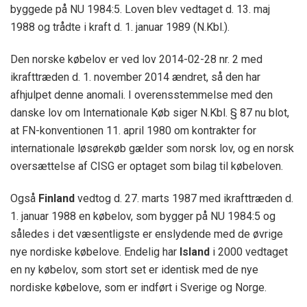
byggede på NU 1984:5. Loven blev vedtaget d. 13. maj
1988 og trådte i kraft d. 1. januar 1989 (N.Kbl.).
Den norske købelov er ved lov 2014-02-28 nr. 2 med
ikrafttræden d. 1. november 2014 ændret, så den har
afhjulpet denne anomali. I overensstemmelse med den
danske lov om Internationale Køb siger N.Kbl. § 87 nu blot,
at FN-konventionen 11. april 1980 om kontrakter for
internationale løsørekøb gælder som norsk lov, og en norsk
oversættelse af CISG er optaget som bilag til købeloven.
Også
Finland
vedtog d. 27. marts 1987 med ikrafttræden d.
1. januar 1988 en købelov, som bygger på NU 1984:5 og
således i det væsentligste er enslydende med de øvrige
nye nordiske købelove. Endelig har
Island
i 2000 vedtaget
en ny købelov, som stort set er identisk med de nye
nordiske købelove, som er indført i Sverige og Norge.