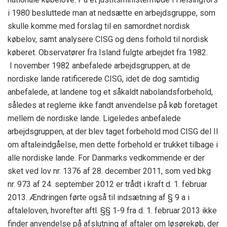
i 1980 besluttede man at nedsætte en arbejdsgruppe, som
skulle komme med forslag til en samordnet nordisk
købelov, samt analysere CISG og dens forhold til nordisk
køberet. Observatører fra Island fulgte arbejdet fra 1982.
I november 1982 anbefalede arbejdsgruppen, at de
nordiske lande ratificerede CISG, idet de dog samtidig
anbefalede, at landene tog et såkaldt nabolandsforbehold,
således at reglerne ikke fandt anvendelse på køb foretaget
mellem de nordiske lande. Ligeledes anbefalede
arbejdsgruppen, at der blev taget forbehold mod CISG del II
om aftaleindgåelse, men dette forbehold er trukket tilbage i
alle nordiske lande. For Danmarks vedkommende er der
sket ved lov nr. 1376 af 28. december 2011, som ved bkg
nr. 973 af 24. september 2012 er trådt i kraft d. 1. februar
2013. Ændringen førte også til indsætning af § 9 a i
aftaleloven, hvorefter aftl. §§ 1-9 fra d. 1. februar 2013 ikke
finder anvendelse på afslutning af aftaler om løsørekøb, der