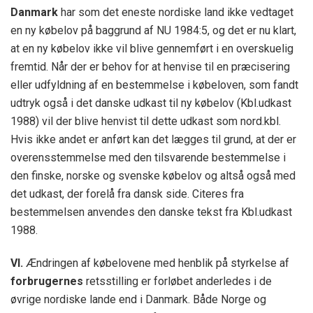
Danmark
har som det eneste nordiske land ikke vedtaget
en ny købelov på baggrund af NU 1984:5, og det er nu klart,
at en ny købelov ikke vil blive gennemført i en overskuelig
fremtid. Når der er behov for at henvise til en præcisering
eller udfyldning af en bestemmelse i købeloven, som fandt
udtryk også i det danske udkast til ny købelov (Kbl.udkast
1988) vil der blive henvist til dette udkast som nord.kbl.
Hvis ikke andet er anført kan det lægges til grund, at der er
overensstemmelse med den tilsvarende bestemmelse i
den finske, norske og svenske købelov og altså også med
det udkast, der forelå fra dansk side. Citeres fra
bestemmelsen anvendes den danske tekst fra Kbl.udkast
1988.
VI.
Ændringen af købelovene med henblik på styrkelse af
forbrugernes
retsstilling er forløbet anderledes i de
øvrige nordiske lande end i Danmark. Både Norge og