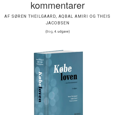
kommentarer
Forfatnings- og forvaltningsret
Person-, familie- og arveret
Kredit- og formueret
Transportret
Gå til karnovgroup.dk
AF SØREN THEILGAARD, AQBAL AMIRI OG THEIS
Procesret og retspleje
Lovkommentarer
Konto
JACOBSEN
(
Bog
, 4. udgave)