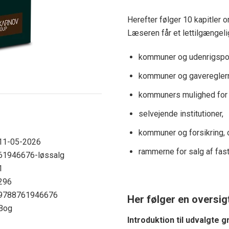
Herefter følger 10 kapitler o
Læseren får et lettilgængeli
kommuner og udenrigspoli
kommuner og gaveregler
kommuners mulighed for at
selvejende institutioner,
kommuner og forsikring, 
11-05-2026
rammerne for salg af fas
61946676-løssalg
1
296
9788761946676
Her følger en oversigt
Bog
Introduktion til udvalgte 