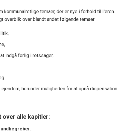
m kommunalretlige temaer, der er nye i forhold til I'eren.
gt overblik over blandt andet følgende temaer:
tik,
ne,
 indgå forlig i retssager,
og
t ejendom, herunder muligheden for at opnå dispensation.
 over alle kapitler:
grundbegreber: