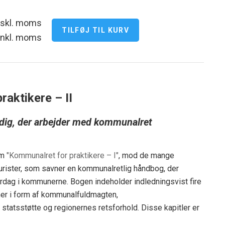
ekskl. moms
 inkl. moms
raktikere – II
 dig, der arbejder med kommunalret
om
"Kommunalret for praktikere – I"
,
mod de mange
jurister, som savner en kommunalretlig håndbog, der
erdag i kommunerne. Bogen indeholder indledningsvist fire
er i form af kommunalfuldmagten,
tatsstøtte og regionernes retsforhold. Disse kapitler er