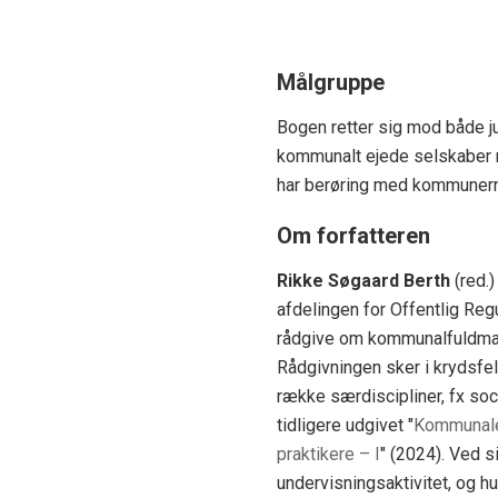
Målgruppe
Bogen retter sig mod både ju
kommunalt ejede selskaber m
har berøring med kommuner
Om forfatteren
Rikke Søgaard Berth
(red.)
afdelingen for Offentlig Reg
rådgive om kommunalfuldmag
Rådgivningen sker i krydsfe
række særdiscipliner, fx soc
tidligere udgivet "
Kommunale
praktikere – I
" (2024). Ved 
undervisningsaktivitet, og 