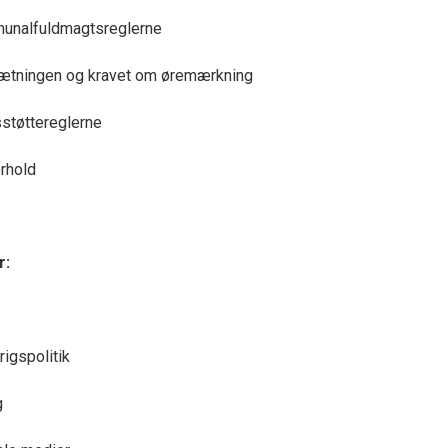
mmunalfuldmagtsreglerne
sætningen og kravet om øremærkning
sstøttereglerne
orhold
r:
igspolitik
g