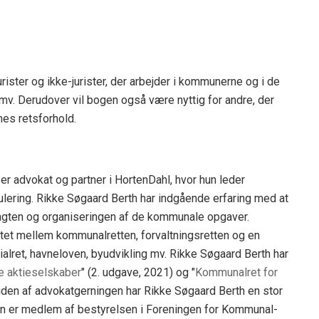
rister og ikke-jurister, der arbejder i kommunerne og i de
v. Derudover vil bogen også være nyttig for andre, der
nes retsforhold.
 er advokat og partner i HortenDahl, hvor hun leder
ulering. Rikke Søgaard Berth har indgående erfaring med at
ten og organiseringen af de kommunale opgaver.
ltet mellem kommunalretten, forvaltningsretten og en
ialret, havneloven, byudvikling mv. Rikke Søgaard Berth har
 aktieselskaber
" (2. udgave, 2021) og "
Kommunalret for
siden af advokatgerningen har Rikke Søgaard Berth en stor
hun er medlem af bestyrelsen i Foreningen for Kommunal-