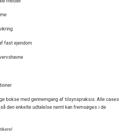
ale medier
ame
ikring
af fast ejendom
hvervshavne
tioner
lrige bokse med gennemgang af tilsynspraksis. Alle cases
, så den enkelte udtalelse nemt kan fremsøges i de
tikere!